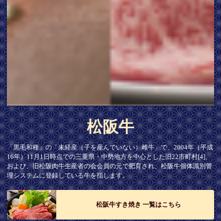
松阪牛
「黒毛和種」の「未経産（子を産んでいない）雌牛」で、2004年（平成
16年）11月1日時点での三重県・中勢地方を中心とした旧22市町村[4]、
および、旧松阪肉牛生産者の会会員の元で肥育され、松阪牛個体識別管
理システムに登録している牛を指します。
松阪牛すき焼き 一覧はこちら