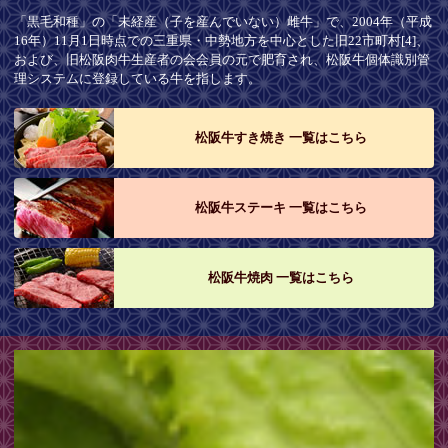
「黒毛和種」の「未経産（子を産んでいない）雌牛」で、2004年（平成
16年）11月1日時点での三重県・中勢地方を中心とした旧22市町村[4]、
および、旧松阪肉牛生産者の会会員の元で肥育され、松阪牛個体識別管
理システムに登録している牛を指します。
松阪牛すき焼き 一覧はこちら
松阪牛ステーキ 一覧はこちら
松阪牛焼肉 一覧はこちら