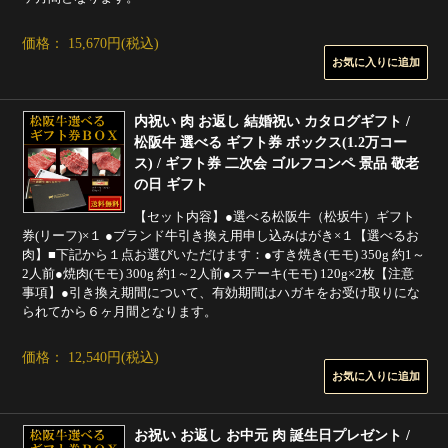
価格： 15,670円(税込)
内祝い 肉 お返し 結婚祝い カタログギフト /
松阪牛 選べる ギフト券 ボックス(1.2万コー
ス) / ギフト券 二次会 ゴルフコンペ 景品 敬老
の日 ギフト
【セット内容】●選べる松阪牛（松坂牛）ギフト
券(リーフ)×１ ●ブランド牛引き換え用申し込みはがき×１【選べるお
肉】■下記から１点お選びいただけます：●すき焼き(モモ) 350g 約1～
2人前●焼肉(モモ) 300g 約1～2人前●ステーキ(モモ) 120g×2枚【注意
事項】●引き換え期間について、有効期間はハガキをお受け取りにな
られてから６ヶ月間となります。
価格： 12,540円(税込)
お祝い お返し お中元 肉 誕生日プレゼント /