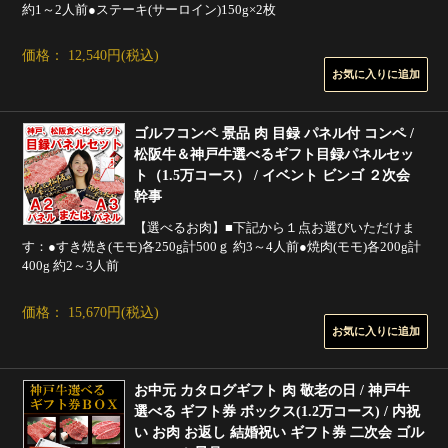
約1～2人前●ステーキ(サーロイン)150g×2枚
価格： 12,540円(税込)
ゴルフコンペ 景品 肉 目録 パネル付 コンペ /
松阪牛＆神戸牛選べるギフト目録パネルセッ
ト（1.5万コース） / イベント ビンゴ ２次会
幹事
【選べるお肉】■下記から１点お選びいただけま
す：●すき焼き(モモ)各250g計500ｇ 約3～4人前●焼肉(モモ)各200g計
400g 約2～3人前
価格： 15,670円(税込)
お中元 カタログギフト 肉 敬老の日 / 神戸牛
選べる ギフト券 ボックス(1.2万コース) / 内祝
い お肉 お返し 結婚祝い ギフト券 二次会 ゴル