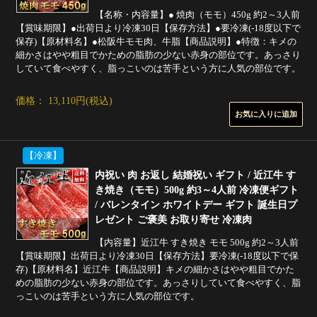
【名称・内容量】● 焼肉（モモ）450g 約2～3人前
【賞味期限】●出荷日より冷凍30日【保存方法】●要冷凍(-18度以下で
保存)【原材料名】●松阪牛モモ肉、牛脂【商品説明】●特徴：キメの
細かさはやや粗目でかための脂肪の少ない赤身の部位です。あっさり
していて食べやすく、脂っこいのは苦手という方に人気の部位です。
価格： 13,110円(税込)
【冷凍】
内祝い 肉 お返し 結婚祝い ギフト / 近江牛 す
き焼き（モモ）500g 約3～4人前 冷凍便ギフト
/ バレンタイン ホワイトデー ギフト 誕生日プ
レゼント ご褒美 お取り寄せ 冷凍肉
【内容量】近江牛 すき焼き モモ 500g 約2～3人前
【賞味期限】出荷日より冷凍30日【保存方法】要冷凍(-18度以下で保
存)【原材料名】近江牛【商品説明】キメの細かさはやや粗目でかた
めの脂肪の少ない赤身の部位です。あっさりしていて食べやすく、脂
っこいのは苦手という方に人気の部位です。