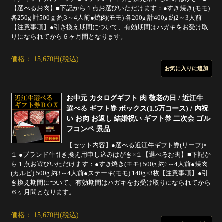
【選べるお肉】■下記から１点お選びいただけます：●すき焼き(モモ)
各250g 計500ｇ 約3～4人前●焼肉(モモ) 各200g 計400g 約2～3人前
【注意事項】●引き換え期間について、有効期間はハガキをお受け取
りになられてから６ヶ月間となります。
価格： 15,670円(税込)
お中元 カタログギフト 肉 敬老の日 / 近江牛
選べる ギフト券 ボックス(1.5万コース) / 内祝
い お肉 お返し 結婚祝い ギフト券 二次会 ゴル
フコンペ 景品
【セット内容】●選べる近江牛ギフト券(リーフ)×
１ ●ブランド牛引き換え用申し込みはがき×１【選べるお肉】■下記か
ら１点お選びいただけます：●すき焼き(モモ) 500g 約3～4人前●焼肉
(カルビ) 500g 約3～4人前●ステーキ(モモ) 140g×3枚【注意事項】●引
き換え期間について、有効期間はハガキをお受け取りになられてから
６ヶ月間となります。
価格： 15,670円(税込)