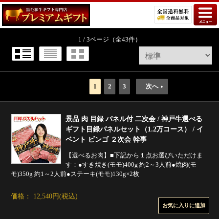
1 / 3ページ
（全43件）
1
2
3
次へ
景品 肉 目録 パネル付 二次会 / 神戸牛選べる
ギフト目録パネルセット（1.2万コース） / イ
ベント ビンゴ ２次会 幹事
【選べるお肉】■下記から１点お選びいただけま
す：●すき焼き(モモ)400g 約2～3人前●焼肉(モ
モ)350g 約1～2人前●ステーキ(モモ)130g×2枚
価格： 12,540円(税込)