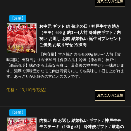
【冷凍】
お中元 ギフト 肉 敬老の日 / 神戸牛すき焼き
（モモ）600ｇ 約3～4人前 冷凍便ギフト / 内
祝い お返し お肉 結婚祝い 誕生日プレゼント
ご褒美 お取り寄せ 冷凍肉
【内容量】すき焼き肉モモ600g 約3～4人前【賞
味期限】出荷日より冷凍30日【保存方法】冷凍【原材料】神戸牛
【商品説明】味のある上品な赤身は、最高級の神戸牛だと一味違いま
す。濃厚で風味豊かなモモ肉は薄切りにしても美味しく召し上がれま
す。あっさりがお好みの方にオススメです。
価格： 13,110円(税込)
【冷凍】
内祝い 肉 お返し 結婚祝い ギフト / 神戸牛モ
モステーキ（130ｇ×3） 冷凍便ギフト / 敬老の