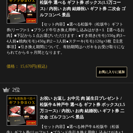
松阪牛 選べる ギフト券 ボックス(1.5万コー
ス) / 内祝い お肉 結婚祝い ギフト券 二次会 ゴ
ルフコンペ 景品
【セット内容】●選べる松阪牛（松坂牛）ギフト
券(リーフ)×１ ●ブランド牛引き換え用申し込みはがき×１【選べるお
肉】■下記から１点お選びいただけます：●すき焼き(モモ) 550g 約3～
4人前●焼肉(モモ) 450g 約2～3人前●ステーキ(モモ) 120g×3枚【注意
事項】●引き換え期間について、有効期間はハガキをお受け取りにな
られてから６ヶ月間となります。
価格： 15,670円(税込)
2位
お祝い お返し お中元 肉 誕生日プレゼント /
松阪牛＆神戸牛 選べる ギフト券 ボックス(1.5
万コース) / 内祝い お肉 結婚祝い ギフト券 二
次会 ゴルフコンペ 景品
【セット内容】●選べる神戸牛＆松阪牛（松坂
牛）ギフト券(リーフ)×１ ●ブランド牛引き換え用申し込みはがき×１