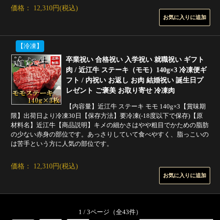
価格： 12,310円(税込)
【冷凍】
卒業祝い 合格祝い 入学祝い 就職祝い ギフト
肉 / 近江牛 ステーキ（モモ）140g×3 冷凍便ギ
フト / 内祝い お返し お肉 結婚祝い 誕生日プ
レゼント ご褒美 お取り寄せ 冷凍肉
【内容量】近江牛 ステーキ モモ 140g×3【賞味期
限】出荷日より冷凍30日【保存方法】要冷凍(-18度以下で保存)【原
材料名】近江牛【商品説明】キメの細かさはやや粗目でかための脂肪
の少ない赤身の部位です。あっさりしていて食べやすく、脂っこいの
は苦手という方に人気の部位です。
価格： 12,310円(税込)
1 / 3ページ
（全43件）