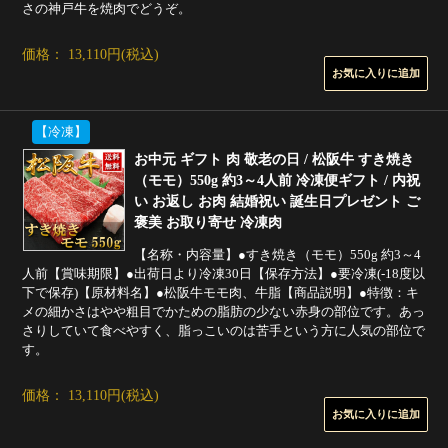
さの神戸牛を焼肉でどうぞ。
価格： 13,110円(税込)
【冷凍】
お中元 ギフト 肉 敬老の日 / 松阪牛 すき焼き
（モモ）550g 約3～4人前 冷凍便ギフト / 内祝
い お返し お肉 結婚祝い 誕生日プレゼント ご
褒美 お取り寄せ 冷凍肉
【名称・内容量】●すき焼き（モモ）550g 約3～4
人前【賞味期限】●出荷日より冷凍30日【保存方法】●要冷凍(-18度以
下で保存)【原材料名】●松阪牛モモ肉、牛脂【商品説明】●特徴：キ
メの細かさはやや粗目でかための脂肪の少ない赤身の部位です。あっ
さりしていて食べやすく、脂っこいのは苦手という方に人気の部位で
す。
価格： 13,110円(税込)