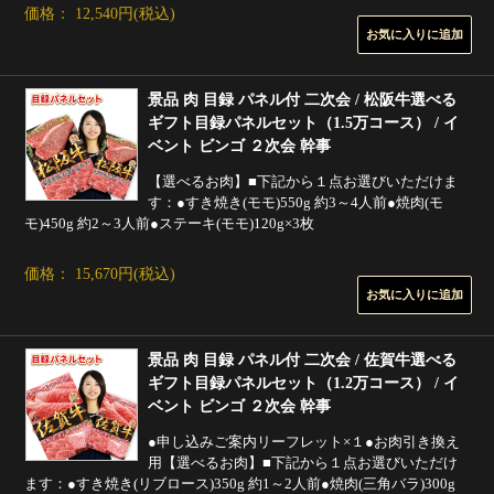
価格： 12,540円(税込)
景品 肉 目録 パネル付 二次会 / 松阪牛選べる
ギフト目録パネルセット（1.5万コース） / イ
ベント ビンゴ ２次会 幹事
【選べるお肉】■下記から１点お選びいただけま
す：●すき焼き(モモ)550g 約3～4人前●焼肉(モ
モ)450g 約2～3人前●ステーキ(モモ)120g×3枚
価格： 15,670円(税込)
景品 肉 目録 パネル付 二次会 / 佐賀牛選べる
ギフト目録パネルセット（1.2万コース） / イ
ベント ビンゴ ２次会 幹事
●申し込みご案内リーフレット×１●お肉引き換え
用【選べるお肉】■下記から１点お選びいただけ
ます：●すき焼き(リブロース)350g 約1～2人前●焼肉(三角バラ)300g