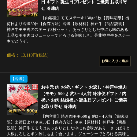
日 ギフト 誕生日プレゼント ご褒美 お取り寄
せ 冷凍肉
【内容量】モモステーキ130g×3枚【賞味期限】出
荷日より冷凍30日【保存方法】冷凍【原材料】神戸牛【商品説明】
神戸牛モモ肉のステーキ3枚セット。あっさりとした中にも味のある
上品なモモ肉はジューシーでとろける美味しさ。是非神戸牛をステー
キでどうぞ。
価格： 13,110円(税込)
【冷凍】
お中元 肉 お祝い ギフト お返し / 神戸牛焼肉
（モモ）500ｇ 約3～4人前 冷凍便ギフト / 内
祝い お肉 結婚祝い 誕生日プレゼント ご褒美
お取り寄せ 冷凍肉
【内容量】焼き肉モモ500ｇ 約3～4人前【賞味期
限】出荷日より冷凍30日【保存方法】冷凍【原材料】神戸牛【商品
説明】神戸牛モモ肉はあっさりとした中にも旨味があり、さっぱりと
大根おろしとポン酢にもよく合います。ジューシーでとろける美味し