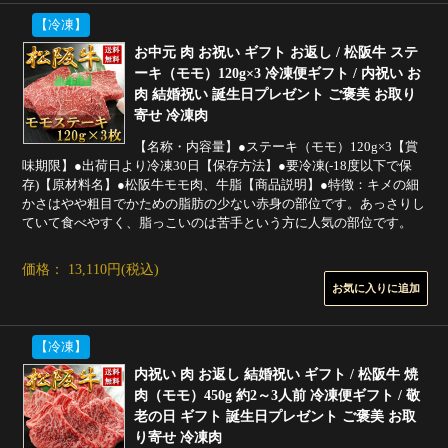
【冷凍】
お中元 肉 お祝い ギフト お返し / 松阪牛 ステ
ーキ（モモ）120g×3 冷凍便ギフト / 内祝い お
肉 結婚祝い 誕生日プレゼント ご褒美 お取り
寄せ 冷凍肉
【名称・内容量】●ステーキ（モモ）120g×3【賞
味期限】●出荷日より冷凍30日【保存方法】●要冷凍(-18度以下で保
存)【原材料名】●松阪牛モモ肉、牛脂【商品説明】●特徴：キメの細
かさはやや粗目でかための脂肪の少ない赤身の部位です。あっさりし
ていて食べやすく、脂っこいのは苦手という方に人気の部位です。
価格： 13,110円(税込)
【冷凍】
内祝い 肉 お返し 結婚祝い ギフト / 松阪牛 焼
肉（モモ）450g 約2～3人前 冷凍便ギフト / 敬
老の日 ギフト 誕生日プレゼント ご褒美 お取
り寄せ 冷凍肉